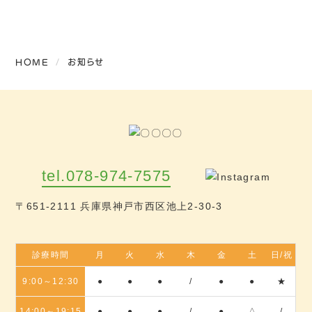
HOME
お知らせ
tel.078-974-7575
〒651-2111 兵庫県神戸市西区池上2-30-3
診療時間
月
火
水
木
金
土
日/祝
9:00～12:30
●
●
●
/
●
●
★
14:00～19:15
●
●
●
/
●
△
/