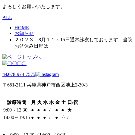
よろしくお願いいたします。
ALL
HOME
お知らせ
２０２３ 8月１１～15日通常診察しております 当院
お盆休み日程は
tel.078-974-7575
〒651-2111 兵庫県神戸市西区池上2-30-3
診療時間
月
火
水
木
金
土
日/祝
9:00～12:30
●
●
●
/
●
●
★
14:00～19:15
●
●
●
/
●
△
/
●…9:00～12:30／14:00～19:15