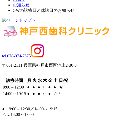
お知らせ
GWの診療日と休診日のお知らせ
tel.078-974-7575
〒651-2111 兵庫県神戸市西区池上2-30-3
診療時間
月
火
水
木
金
土
日/祝
9:00～12:30
●
●
●
/
●
●
★
14:00～19:15
●
●
●
/
●
△
/
●…9:00～12:30／14:00～19:15
△…14:00～17:00